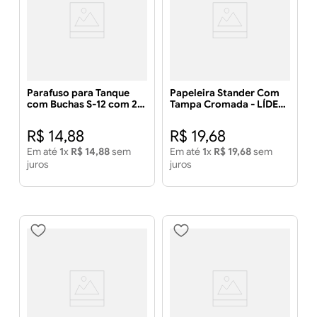
Parafuso para Tanque
Papeleira Stander Com
com Buchas S-12 com 2
Tampa Cromada - LÍDER
Unidades – LÍDER METAIS
METAIS
R$
14
,
88
R$
19
,
68
Em até
1
x
R$
14
,
88
sem
Em até
1
x
R$
19
,
68
sem
juros
juros