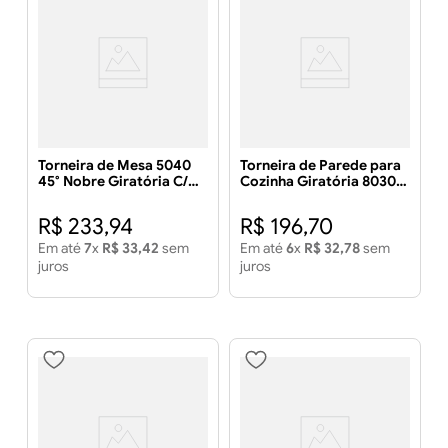
Torneira de Mesa 5040
Torneira de Parede para
45° Nobre Giratória C/
Cozinha Giratória 8030
Arejador Articulado
C69 Quadri Max
Cromada - LIDER METAIS
Cromada - LIDER METAIS
R$
233
,
94
R$
196
,
70
Em até
7
x
R$
33
,
42
sem
Em até
6
x
R$
32
,
78
sem
juros
juros