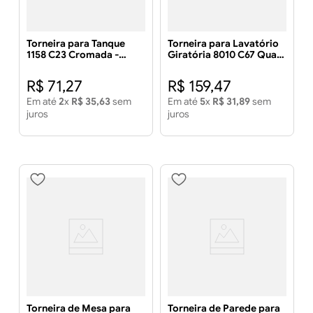
Torneira para Tanque
Torneira para Lavatório
1158 C23 Cromada -
Giratória 8010 C67 Quad
LIDER METAIS
Soft Cromada - LIDER
METAIS
R$
71
,
27
R$
159
,
47
Em até
2
x
R$
35
,
63
sem
Em até
5
x
R$
31
,
89
sem
juros
juros
Torneira de Mesa para
Torneira de Parede para