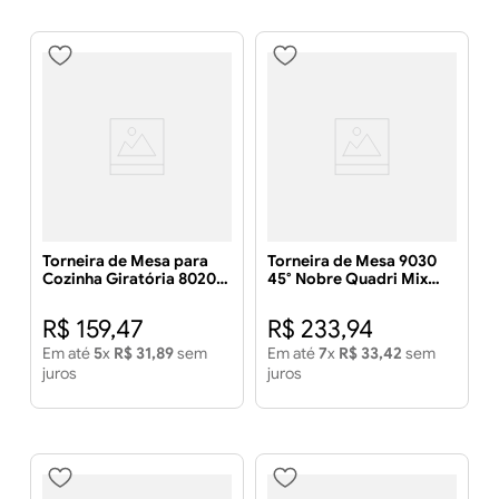
Torneira de Mesa para
Torneira de Mesa 9030
Cozinha Giratória 8020
45° Nobre Quadri Mix
C67 Quadri Soft
Cromado - LIDER METAIS
Cromada - LIDER METAIS
R$
159
,
47
R$
233
,
94
Em até
5
x
R$
31
,
89
sem
Em até
7
x
R$
33
,
42
sem
juros
juros