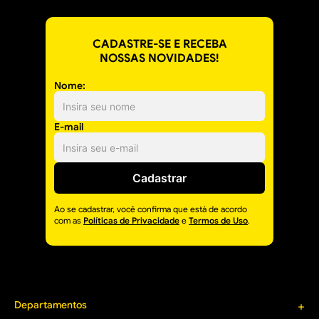
CADASTRE-SE E RECEBA
NOSSAS NOVIDADES!
Nome:
E-mail
Cadastrar
Ao se cadastrar, você confirma que está de acordo
com as
Políticas de Privacidade
e
Termos de Uso
.
Departamentos
+