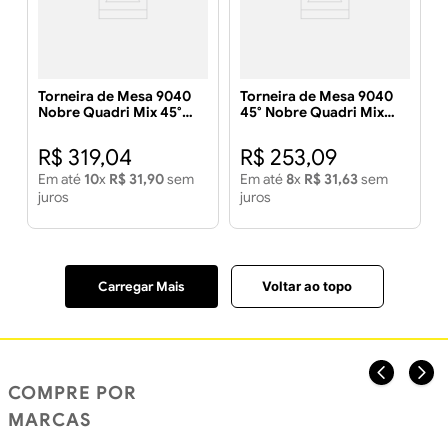
Torneira de Mesa 9040
Torneira de Mesa 9040
Nobre Quadri Mix 45°
45° Nobre Quadri Mix
Black - LIDER METAIS
Cromada - LIDER METAIS
R$
319
,
04
R$
253
,
09
Em até
10
x
R$
31
,
90
sem
Em até
8
x
R$
31
,
63
sem
juros
juros
Voltar ao topo
COMPRE POR
MARCAS