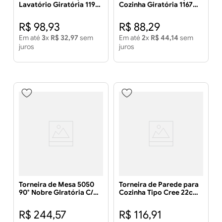
Lavatório Giratória 1198
Cozinha Giratória 1167
C69 Cromada - LIDER
C40 Cromado - LIDER
METAIS
METAIS
R$
98
,
93
R$
88
,
29
Em até
3
x
R$
32
,
97
sem
Em até
2
x
R$
44
,
14
sem
juros
juros
Torneira de Mesa 5050
Torneira de Parede para
90° Nobre GIratória C/
Cozinha Tipo Cree 22cm
Arejador Articulado
- LIDER METAIS
Cromada - LIDER METAIS
R$
244
,
57
R$
116
,
91