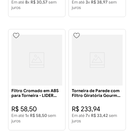
Em até
8
x
R$
30
,
57
sem
Em até
3
x
R$
38
,
97
sem
juros
juros
Filtro Cromado em ABS
Torneira de Parede com
para Torneira - LIDER
Filtro Giratória Gourmet
METAIS
2167 C67 Cromada -
LIDER METAIS
R$
58
,
50
R$
233
,
94
Em até
1
x
R$
58
,
50
sem
Em até
7
x
R$
33
,
42
sem
juros
juros